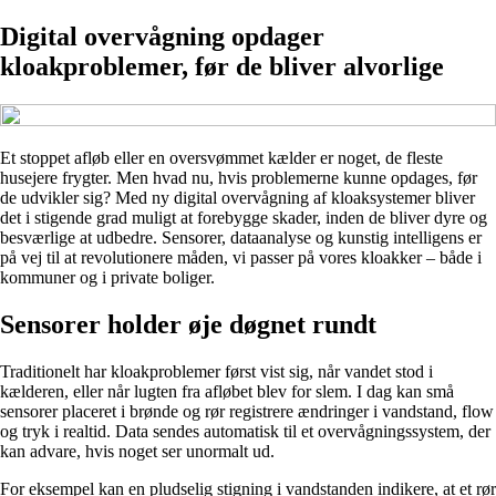
Digital overvågning opdager
kloakproblemer, før de bliver alvorlige
Et stoppet afløb eller en oversvømmet kælder er noget, de fleste
husejere frygter. Men hvad nu, hvis problemerne kunne opdages, før
de udvikler sig? Med ny digital overvågning af kloaksystemer bliver
det i stigende grad muligt at forebygge skader, inden de bliver dyre og
besværlige at udbedre. Sensorer, dataanalyse og kunstig intelligens er
på vej til at revolutionere måden, vi passer på vores kloakker – både i
kommuner og i private boliger.
Sensorer holder øje døgnet rundt
Traditionelt har kloakproblemer først vist sig, når vandet stod i
kælderen, eller når lugten fra afløbet blev for slem. I dag kan små
sensorer placeret i brønde og rør registrere ændringer i vandstand, flow
og tryk i realtid. Data sendes automatisk til et overvågningssystem, der
kan advare, hvis noget ser unormalt ud.
For eksempel kan en pludselig stigning i vandstanden indikere, at et rør