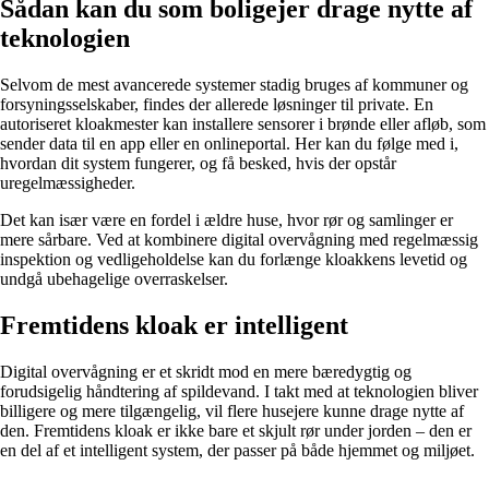
Sådan kan du som boligejer drage nytte af
teknologien
Selvom de mest avancerede systemer stadig bruges af kommuner og
forsyningsselskaber, findes der allerede løsninger til private. En
autoriseret kloakmester kan installere sensorer i brønde eller afløb, som
sender data til en app eller en onlineportal. Her kan du følge med i,
hvordan dit system fungerer, og få besked, hvis der opstår
uregelmæssigheder.
Det kan især være en fordel i ældre huse, hvor rør og samlinger er
mere sårbare. Ved at kombinere digital overvågning med regelmæssig
inspektion og vedligeholdelse kan du forlænge kloakkens levetid og
undgå ubehagelige overraskelser.
Fremtidens kloak er intelligent
Digital overvågning er et skridt mod en mere bæredygtig og
forudsigelig håndtering af spildevand. I takt med at teknologien bliver
billigere og mere tilgængelig, vil flere husejere kunne drage nytte af
den. Fremtidens kloak er ikke bare et skjult rør under jorden – den er
en del af et intelligent system, der passer på både hjemmet og miljøet.