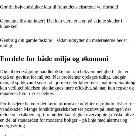
Gør dit højvandslukke klar til fremtidens ekstreme vejrforhold
Gentagne tilstopninger? Det kan være et tegn på skjulte skader i
kloakken
Genbrug din gamle faskine – sådan udnytter du materialerne bedst
muligt
Fordele for både miljø og økonomi
Digital overvågning handler ikke kun om bekvemmelighed – det er
også en gevinst for miljøet. Når problemer opdages tidligt, undgår
man, at spildevand siver ud i jorden eller løber over i naturen. Samtidig
kan vedligeholdelsen planlægges mere effektivt, så man kun renser og
reparerer, hvor der er behov.
For husejere betyder det færre uforudsete udgifter og mindre risiko for
vandskader. Mange forsikringsselskaber ser positivt på løsninger, der
reducerer risikoen, og i fremtiden kan digital overvågning måske blive
en del af standarden for moderne boliger – på linje med alarmer og
energistyring.