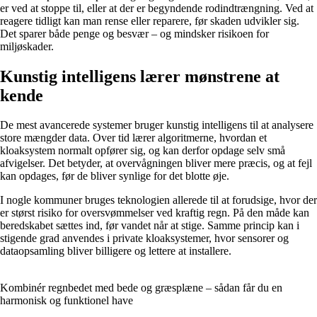
er ved at stoppe til, eller at der er begyndende rodindtrængning. Ved at
reagere tidligt kan man rense eller reparere, før skaden udvikler sig.
Det sparer både penge og besvær – og mindsker risikoen for
miljøskader.
Kunstig intelligens lærer mønstrene at
kende
De mest avancerede systemer bruger kunstig intelligens til at analysere
store mængder data. Over tid lærer algoritmerne, hvordan et
kloaksystem normalt opfører sig, og kan derfor opdage selv små
afvigelser. Det betyder, at overvågningen bliver mere præcis, og at fejl
kan opdages, før de bliver synlige for det blotte øje.
I nogle kommuner bruges teknologien allerede til at forudsige, hvor der
er størst risiko for oversvømmelser ved kraftig regn. På den måde kan
beredskabet sættes ind, før vandet når at stige. Samme princip kan i
stigende grad anvendes i private kloaksystemer, hvor sensorer og
dataopsamling bliver billigere og lettere at installere.
Kombinér regnbedet med bede og græsplæne – sådan får du en
harmonisk og funktionel have