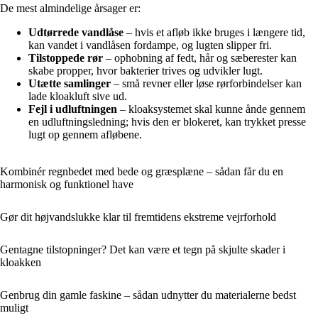
De mest almindelige årsager er:
Udtørrede vandlåse
– hvis et afløb ikke bruges i længere tid,
kan vandet i vandlåsen fordampe, og lugten slipper fri.
Tilstoppede rør
– ophobning af fedt, hår og sæberester kan
skabe propper, hvor bakterier trives og udvikler lugt.
Utætte samlinger
– små revner eller løse rørforbindelser kan
lade kloakluft sive ud.
Fejl i udluftningen
– kloaksystemet skal kunne ånde gennem
en udluftningsledning; hvis den er blokeret, kan trykket presse
lugt op gennem afløbene.
Kombinér regnbedet med bede og græsplæne – sådan får du en
harmonisk og funktionel have
Gør dit højvandslukke klar til fremtidens ekstreme vejrforhold
Gentagne tilstopninger? Det kan være et tegn på skjulte skader i
kloakken
Genbrug din gamle faskine – sådan udnytter du materialerne bedst
muligt