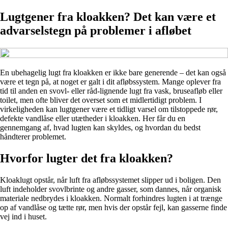
Lugtgener fra kloakken? Det kan være et
advarselstegn på problemer i afløbet
En ubehagelig lugt fra kloakken er ikke bare generende – det kan også
være et tegn på, at noget er galt i dit afløbssystem. Mange oplever fra
tid til anden en svovl- eller råd-lignende lugt fra vask, bruseafløb eller
toilet, men ofte bliver det overset som et midlertidigt problem. I
virkeligheden kan lugtgener være et tidligt varsel om tilstoppede rør,
defekte vandlåse eller utætheder i kloakken. Her får du en
gennemgang af, hvad lugten kan skyldes, og hvordan du bedst
håndterer problemet.
Hvorfor lugter det fra kloakken?
Kloaklugt opstår, når luft fra afløbssystemet slipper ud i boligen. Den
luft indeholder svovlbrinte og andre gasser, som dannes, når organisk
materiale nedbrydes i kloakken. Normalt forhindres lugten i at trænge
op af vandlåse og tætte rør, men hvis der opstår fejl, kan gasserne finde
vej ind i huset.