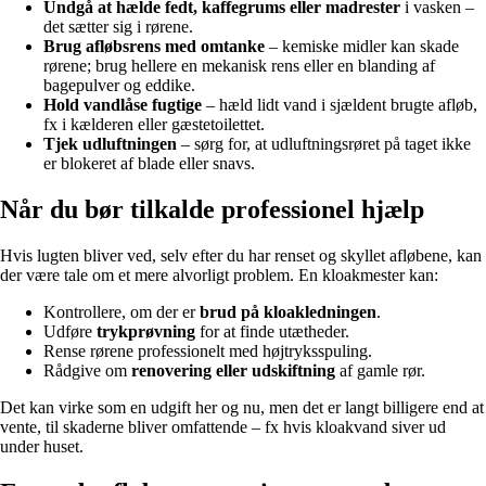
Undgå at hælde fedt, kaffegrums eller madrester
i vasken –
det sætter sig i rørene.
Brug afløbsrens med omtanke
– kemiske midler kan skade
rørene; brug hellere en mekanisk rens eller en blanding af
bagepulver og eddike.
Hold vandlåse fugtige
– hæld lidt vand i sjældent brugte afløb,
fx i kælderen eller gæstetoilettet.
Tjek udluftningen
– sørg for, at udluftningsrøret på taget ikke
er blokeret af blade eller snavs.
Når du bør tilkalde professionel hjælp
Hvis lugten bliver ved, selv efter du har renset og skyllet afløbene, kan
der være tale om et mere alvorligt problem. En kloakmester kan:
Kontrollere, om der er
brud på kloakledningen
.
Udføre
trykprøvning
for at finde utætheder.
Rense rørene professionelt med højtryksspuling.
Rådgive om
renovering eller udskiftning
af gamle rør.
Det kan virke som en udgift her og nu, men det er langt billigere end at
vente, til skaderne bliver omfattende – fx hvis kloakvand siver ud
under huset.