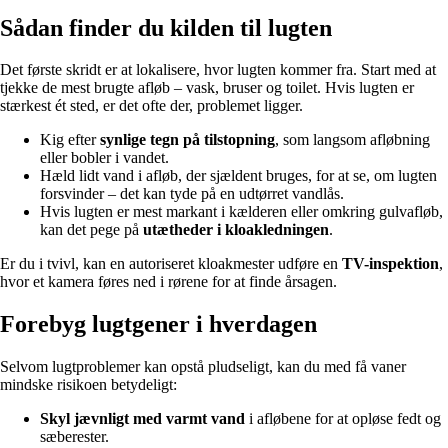
Sådan finder du kilden til lugten
Det første skridt er at lokalisere, hvor lugten kommer fra. Start med at
tjekke de mest brugte afløb – vask, bruser og toilet. Hvis lugten er
stærkest ét sted, er det ofte der, problemet ligger.
Kig efter
synlige tegn på tilstopning
, som langsom afløbning
eller bobler i vandet.
Hæld lidt vand i afløb, der sjældent bruges, for at se, om lugten
forsvinder – det kan tyde på en udtørret vandlås.
Hvis lugten er mest markant i kælderen eller omkring gulvafløb,
kan det pege på
utætheder i kloakledningen
.
Er du i tvivl, kan en autoriseret kloakmester udføre en
TV-inspektion
,
hvor et kamera føres ned i rørene for at finde årsagen.
Forebyg lugtgener i hverdagen
Selvom lugtproblemer kan opstå pludseligt, kan du med få vaner
mindske risikoen betydeligt:
Skyl jævnligt med varmt vand
i afløbene for at opløse fedt og
sæberester.