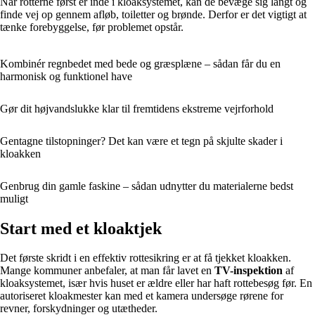
Når rotterne først er inde i kloaksystemet, kan de bevæge sig langt og
finde vej op gennem afløb, toiletter og brønde. Derfor er det vigtigt at
tænke forebyggelse, før problemet opstår.
Kombinér regnbedet med bede og græsplæne – sådan får du en
harmonisk og funktionel have
Gør dit højvandslukke klar til fremtidens ekstreme vejrforhold
Gentagne tilstopninger? Det kan være et tegn på skjulte skader i
kloakken
Genbrug din gamle faskine – sådan udnytter du materialerne bedst
muligt
Start med et kloaktjek
Det første skridt i en effektiv rottesikring er at få tjekket kloakken.
Mange kommuner anbefaler, at man får lavet en
TV-inspektion
af
kloaksystemet, især hvis huset er ældre eller har haft rottebesøg før. En
autoriseret kloakmester kan med et kamera undersøge rørene for
revner, forskydninger og utætheder.