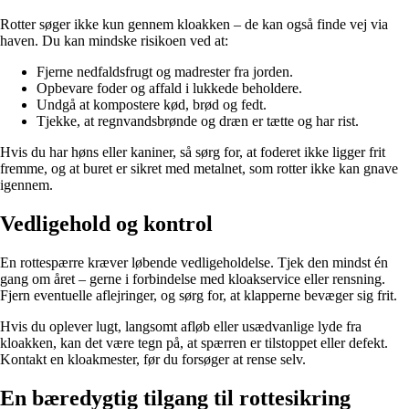
Rotter søger ikke kun gennem kloakken – de kan også finde vej via
haven. Du kan mindske risikoen ved at:
Fjerne nedfaldsfrugt og madrester fra jorden.
Opbevare foder og affald i lukkede beholdere.
Undgå at kompostere kød, brød og fedt.
Tjekke, at regnvandsbrønde og dræn er tætte og har rist.
Hvis du har høns eller kaniner, så sørg for, at foderet ikke ligger frit
fremme, og at buret er sikret med metalnet, som rotter ikke kan gnave
igennem.
Vedligehold og kontrol
En rottespærre kræver løbende vedligeholdelse. Tjek den mindst én
gang om året – gerne i forbindelse med kloakservice eller rensning.
Fjern eventuelle aflejringer, og sørg for, at klapperne bevæger sig frit.
Hvis du oplever lugt, langsomt afløb eller usædvanlige lyde fra
kloakken, kan det være tegn på, at spærren er tilstoppet eller defekt.
Kontakt en kloakmester, før du forsøger at rense selv.
En bæredygtig tilgang til rottesikring