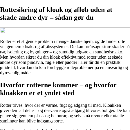
Rottesikring af kloak og afløb uden at
skade andre dyr – sådan gør du
Rotter er et stigende problem i mange danske hjem, og de finder ofte
vej gennem kloak- og afløbssystemer. De kan forårsage store skader på
rør, isolering og bygninger – og samtidig udgøre en sundhedsrisiko.
Men hvordan sikrer du din kloak effektivt mod rotter uden at skade
andre dyr som pindsvin, fugle eller padder? Her får du en praktisk
guide til, hvordan du kan forebygge rotteproblemer på en ansvarlig og
dyrevenlig måde.
Hvorfor rotterne kommer – og hvorfor
kloakken er et yndet sted
Rotter trives, hvor der er varme, fugt og adgang til mad. Kloakken
giver dem alt dette – og desværre også adgang til vores boliger. De kan
gnave sig gennem plast- og betonrør, og selv små revner eller utætte
samlinger kan blive indgangsporte.