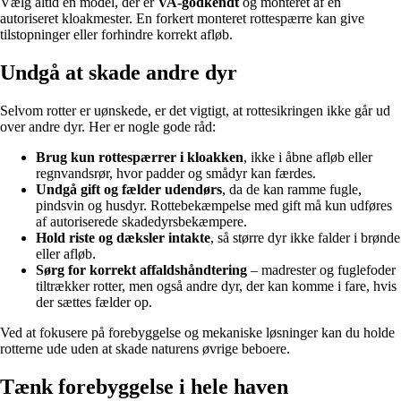
Vælg altid en model, der er
VA-godkendt
og monteret af en
autoriseret kloakmester. En forkert monteret rottespærre kan give
tilstopninger eller forhindre korrekt afløb.
Undgå at skade andre dyr
Selvom rotter er uønskede, er det vigtigt, at rottesikringen ikke går ud
over andre dyr. Her er nogle gode råd:
Brug kun rottespærrer i kloakken
, ikke i åbne afløb eller
regnvandsrør, hvor padder og smådyr kan færdes.
Undgå gift og fælder udendørs
, da de kan ramme fugle,
pindsvin og husdyr. Rottebekæmpelse med gift må kun udføres
af autoriserede skadedyrsbekæmpere.
Hold riste og dæksler intakte
, så større dyr ikke falder i brønde
eller afløb.
Sørg for korrekt affaldshåndtering
– madrester og fuglefoder
tiltrækker rotter, men også andre dyr, der kan komme i fare, hvis
der sættes fælder op.
Ved at fokusere på forebyggelse og mekaniske løsninger kan du holde
rotterne ude uden at skade naturens øvrige beboere.
Tænk forebyggelse i hele haven