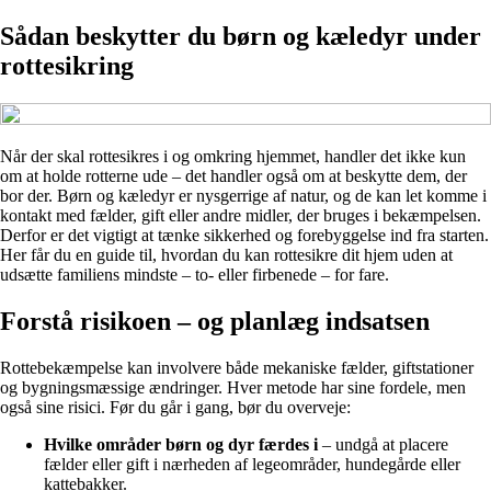
Sådan beskytter du børn og kæledyr under
rottesikring
Når der skal rottesikres i og omkring hjemmet, handler det ikke kun
om at holde rotterne ude – det handler også om at beskytte dem, der
bor der. Børn og kæledyr er nysgerrige af natur, og de kan let komme i
kontakt med fælder, gift eller andre midler, der bruges i bekæmpelsen.
Derfor er det vigtigt at tænke sikkerhed og forebyggelse ind fra starten.
Her får du en guide til, hvordan du kan rottesikre dit hjem uden at
udsætte familiens mindste – to- eller firbenede – for fare.
Forstå risikoen – og planlæg indsatsen
Rottebekæmpelse kan involvere både mekaniske fælder, giftstationer
og bygningsmæssige ændringer. Hver metode har sine fordele, men
også sine risici. Før du går i gang, bør du overveje:
Hvilke områder børn og dyr færdes i
– undgå at placere
fælder eller gift i nærheden af legeområder, hundegårde eller
kattebakker.