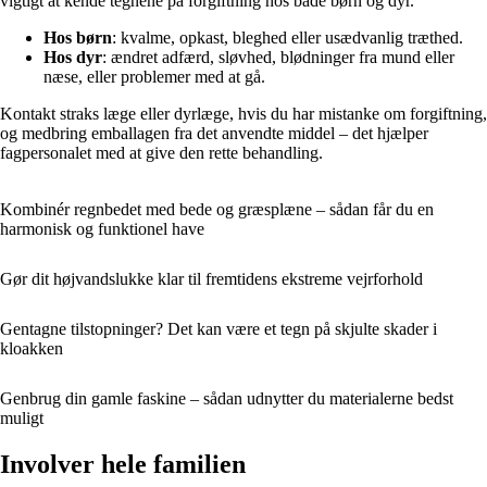
vigtigt at kende tegnene på forgiftning hos både børn og dyr.
Hos børn
: kvalme, opkast, bleghed eller usædvanlig træthed.
Hos dyr
: ændret adfærd, sløvhed, blødninger fra mund eller
næse, eller problemer med at gå.
Kontakt straks læge eller dyrlæge, hvis du har mistanke om forgiftning,
og medbring emballagen fra det anvendte middel – det hjælper
fagpersonalet med at give den rette behandling.
Kombinér regnbedet med bede og græsplæne – sådan får du en
harmonisk og funktionel have
Gør dit højvandslukke klar til fremtidens ekstreme vejrforhold
Gentagne tilstopninger? Det kan være et tegn på skjulte skader i
kloakken
Genbrug din gamle faskine – sådan udnytter du materialerne bedst
muligt
Involver hele familien