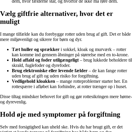
dem, hvor fælderne står, og hvorfor de ikke må røre dem.
Vælg giftfrie alternativer, hvor det er
muligt
I mange tilfælde kan du forebygge rotter uden brug af gift. Det er både
mere miljøvenligt og sikrere for børn og dyr.
Tæt huller og sprækker
i sokkel, kloak og murværk – rotter
kan komme ind gennem åbninger på størrelse med en to-krone.
Hold affald og foder utilgængeligt
– brug lukkede beholdere til
skrald, fuglefoder og dyrefoder.
Brug elektroniske eller levende fælder
– de kan fange rotter
uden brug af gift og uden risiko for forgiftning.
Vedligehold kloakken
– mange rotteproblemer starter her. En
rottespærre i afløbet kan forhindre, at rotter trænger op i huset.
Disse tiltag mindsker behovet for gift og gør rottesikringen mere børne-
og dyrevenlig.
Hold øje med symptomer på forgiftning
Selv med forsigtighed kan uheld ske. Hvis du har brugt gift, er det