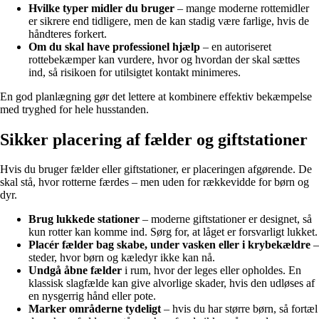
Hvilke typer midler du bruger
– mange moderne rottemidler
er sikrere end tidligere, men de kan stadig være farlige, hvis de
håndteres forkert.
Om du skal have professionel hjælp
– en autoriseret
rottebekæmper kan vurdere, hvor og hvordan der skal sættes
ind, så risikoen for utilsigtet kontakt minimeres.
En god planlægning gør det lettere at kombinere effektiv bekæmpelse
med tryghed for hele husstanden.
Sikker placering af fælder og giftstationer
Hvis du bruger fælder eller giftstationer, er placeringen afgørende. De
skal stå, hvor rotterne færdes – men uden for rækkevidde for børn og
dyr.
Brug lukkede stationer
– moderne giftstationer er designet, så
kun rotter kan komme ind. Sørg for, at låget er forsvarligt lukket.
Placér fælder bag skabe, under vasken eller i krybekældre
–
steder, hvor børn og kæledyr ikke kan nå.
Undgå åbne fælder
i rum, hvor der leges eller opholdes. En
klassisk slagfælde kan give alvorlige skader, hvis den udløses af
en nysgerrig hånd eller pote.
Marker områderne tydeligt
– hvis du har større børn, så fortæl