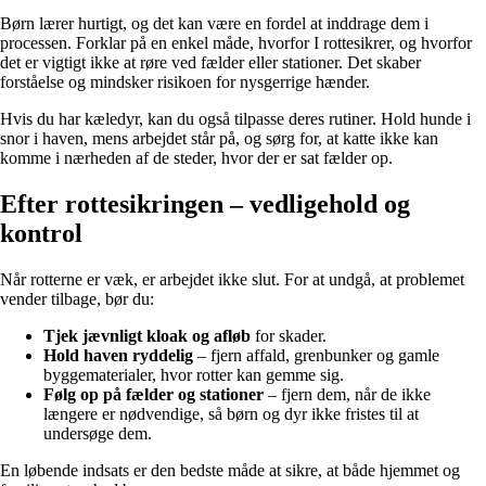
Børn lærer hurtigt, og det kan være en fordel at inddrage dem i
processen. Forklar på en enkel måde, hvorfor I rottesikrer, og hvorfor
det er vigtigt ikke at røre ved fælder eller stationer. Det skaber
forståelse og mindsker risikoen for nysgerrige hænder.
Hvis du har kæledyr, kan du også tilpasse deres rutiner. Hold hunde i
snor i haven, mens arbejdet står på, og sørg for, at katte ikke kan
komme i nærheden af de steder, hvor der er sat fælder op.
Efter rottesikringen – vedligehold og
kontrol
Når rotterne er væk, er arbejdet ikke slut. For at undgå, at problemet
vender tilbage, bør du:
Tjek jævnligt kloak og afløb
for skader.
Hold haven ryddelig
– fjern affald, grenbunker og gamle
byggematerialer, hvor rotter kan gemme sig.
Følg op på fælder og stationer
– fjern dem, når de ikke
længere er nødvendige, så børn og dyr ikke fristes til at
undersøge dem.
En løbende indsats er den bedste måde at sikre, at både hjemmet og